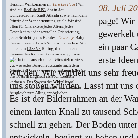
Herzlich Willkommen im
Turn the Page
! Wir
08. Juli 2
sind ein
Reallife RPG
, das in der
wunderschönen Stadt
Atlanta
sowie nach dem
page! Wir 
Prinzip der Szenentrennung spielt. Wir sind
offen für Charaktere jedes Alters, jedes
gewerkelt 
Geschlechts, jeder sexuellen Orientierung,
jeder Schicht, jedes Berufes -
Diversity
, Baby!
Das soll uns und auch Atlanta ausmachen. Wir
ein paar C
haben ein
L3S3V3
-Rating, d.h. in einem
niveuvollen Rahmen kann man so gut wie
erste Idee
alles bei uns ausschreiben. Wir spielen wie so
gut wie jedes Board heutzutage nach dem
würden. Wir würden uns sehr freue
Prinzip der Szenentrennung und man kann bei
uns Posts in Englisch als auch Deutsch
verfassen. Das System der
Whitelist
soll
uns stoßen würden. Lasst mit uns 
zudem auch ein angenehmes Schreiben als
Ausgleich zum Alltag ermöglichen.
Es ist der Bilderrahmen an der Wan
einem lauten Knall zu tausend Sche
schnell zu gehen. Der Boden unter
entwickeln, beginnt zu beben und 