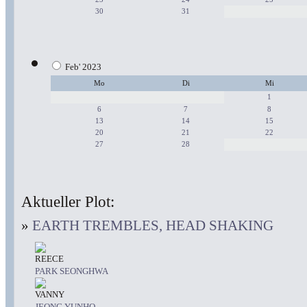
30
31
Feb' 2023
Mo
Di
Mi
1
6
7
8
13
14
15
20
21
22
27
28
Aktueller Plot:
»
EARTH TREMBLES, HEAD SHAKING
REECE
PARK SEONGHWA
VANNY
JEONG YUNHO