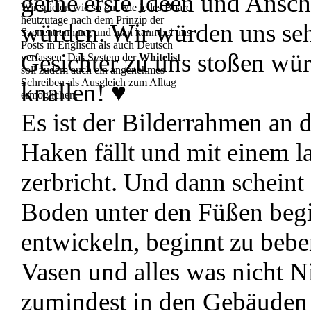
gerne erste Ideen und Ansc
Wir spielen wie so gut wie jedes Board
heutzutage nach dem Prinzip der
würden. Wir würden uns sehr
Szenentrennung und man kann bei uns
Posts in Englisch als auch Deutsch
Gesichter zu uns stoßen wür
verfassen. Das System der
Whitelist
soll zudem auch ein angenehmes
Schreiben als Ausgleich zum Alltag
knallen! ♥
ermöglichen.
Es ist der Bilderrahmen an 
Haken fällt und mit einem l
zerbricht. Und dann scheint 
Boden unter den Füßen begi
entwickeln, beginnt zu bebe
Vasen und alles was nicht N
zumindest in den Gebäuden d