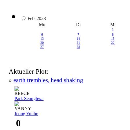
Feb' 2023
Mo
Di
Mi
1
6
7
8
13
14
15
20
21
22
27
28
Aktueller Plot:
»
earth trembles, head shaking
REECE
Park Seonghwa
VANNY
Jeong Yunho
0