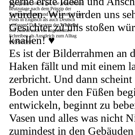
gerne erste Ideen und Ansc
Wir spielen wie so gut wie jedes Board
heutzutage nach dem Prinzip der
würden. Wir würden uns sehr
Szenentrennung und man kann bei uns
Posts in Englisch als auch Deutsch
Gesichter zu uns stoßen wür
verfassen. Das System der
Whitelist
soll zudem auch ein angenehmes
Schreiben als Ausgleich zum Alltag
knallen! ♥
ermöglichen.
Es ist der Bilderrahmen an 
Haken fällt und mit einem l
zerbricht. Und dann scheint 
Boden unter den Füßen begi
entwickeln, beginnt zu bebe
Vasen und alles was nicht N
zumindest in den Gebäuden d