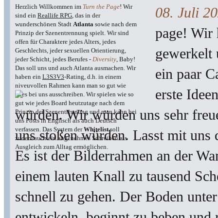
Herzlich Willkommen im
Turn the Page
! Wir
08. Juli 2
sind ein
Reallife RPG
, das in der
wunderschönen Stadt
Atlanta
sowie nach dem
page! Wir 
Prinzip der Szenentrennung spielt. Wir sind
offen für Charaktere jedes Alters, jedes
gewerkelt 
Geschlechts, jeder sexuellen Orientierung,
jeder Schicht, jedes Berufes -
Diversity
, Baby!
Das soll uns und auch Atlanta ausmachen. Wir
ein paar C
haben ein
L3S3V3
-Rating, d.h. in einem
niveuvollen Rahmen kann man so gut wie
erste Idee
alles bei uns ausschreiben. Wir spielen wie so
gut wie jedes Board heutzutage nach dem
würden. Wir würden uns sehr freue
Prinzip der Szenentrennung und man kann bei
uns Posts in Englisch als auch Deutsch
verfassen. Das System der
Whitelist
soll
uns stoßen würden. Lasst mit uns 
zudem auch ein angenehmes Schreiben als
Ausgleich zum Alltag ermöglichen.
Es ist der Bilderrahmen an der Wan
einem lauten Knall zu tausend Sche
schnell zu gehen. Der Boden unter
entwickeln, beginnt zu beben und 