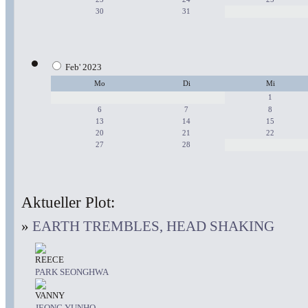
30
31
Feb' 2023
Mo
Di
Mi
1
6
7
8
13
14
15
20
21
22
27
28
Aktueller Plot:
»
EARTH TREMBLES, HEAD SHAKING
REECE
PARK SEONGHWA
VANNY
JEONG YUNHO