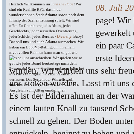
Herzlich Willkommen im
Turn the Page
! Wir
08. Juli 2
sind ein
Reallife RPG
, das in der
wunderschönen Stadt
Atlanta
sowie nach dem
page! Wir 
Prinzip der Szenentrennung spielt. Wir sind
offen für Charaktere jedes Alters, jedes
gewerkelt 
Geschlechts, jeder sexuellen Orientierung,
jeder Schicht, jedes Berufes -
Diversity
, Baby!
Das soll uns und auch Atlanta ausmachen. Wir
ein paar C
haben ein
L3S3V3
-Rating, d.h. in einem
niveuvollen Rahmen kann man so gut wie
erste Idee
alles bei uns ausschreiben. Wir spielen wie so
gut wie jedes Board heutzutage nach dem
würden. Wir würden uns sehr freue
Prinzip der Szenentrennung und man kann bei
uns Posts in Englisch als auch Deutsch
verfassen. Das System der
Whitelist
soll
uns stoßen würden. Lasst mit uns 
zudem auch ein angenehmes Schreiben als
Ausgleich zum Alltag ermöglichen.
Es ist der Bilderrahmen an der Wan
einem lauten Knall zu tausend Sche
schnell zu gehen. Der Boden unter
entwickeln, beginnt zu beben und 