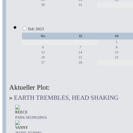
30
31
Feb' 2023
Mo
Di
Mi
1
6
7
8
13
14
15
20
21
22
27
28
Aktueller Plot:
»
EARTH TREMBLES, HEAD SHAKING
REECE
PARK SEONGHWA
VANNY
JEONG YUNHO