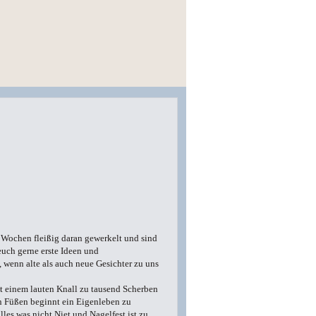
 Wochen fleißig daran gewerkelt und sind
euch gerne erste Ideen und
wenn alte als auch neue Gesichter zu uns
it einem lauten Knall zu tausend Scherben
en Füßen beginnt ein Eigenleben zu
les was nicht Niet und Nagelfest ist zu