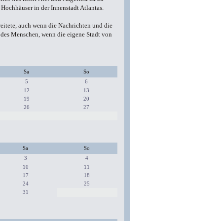
 Hochhäuser in der Innenstadt Atlantas.
reitete, auch wenn die Nachrichten und die
n des Menschen, wenn die eigene Stadt von
Sa
So
5
6
12
13
19
20
26
27
Sa
So
3
4
10
11
17
18
24
25
31