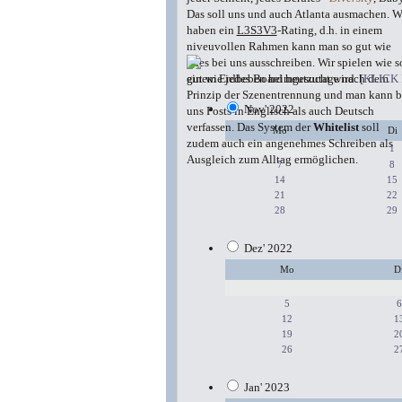
Das soll uns und auch Atlanta ausmachen. W
haben ein
L3S3V3
-Rating, d.h. in einem
niveuvollen Rahmen kann man so gut wie
alles bei uns ausschreiben. Wir spielen wie s
gut wie jedes Board heutzutage nach dem
einem Erdbeben heimgesucht wird.
[KLICK
Prinzip der Szenentrennung und man kann b
Nov' 2022
uns Posts in Englisch als auch Deutsch
verfassen. Das System der
Whitelist
soll
Mo
Di
zudem auch ein angenehmes Schreiben als
1
Ausgleich zum Alltag ermöglichen.
7
8
14
15
21
22
28
29
Dez' 2022
Mo
D
5
6
12
1
19
2
26
2
Jan' 2023