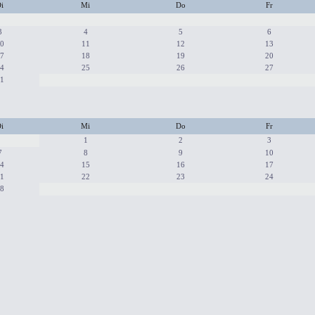
i
Mi
Do
Fr
3
4
5
6
0
11
12
13
7
18
19
20
4
25
26
27
1
i
Mi
Do
Fr
1
2
3
7
8
9
10
4
15
16
17
1
22
23
24
8