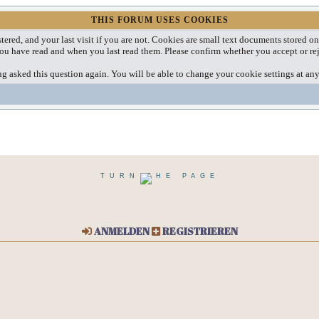
THIS FORUM USES COOKIES
tered, and your last visit if you are not. Cookies are small text documents stored 
 you have read and when you last read them. Please confirm whether you accept or rej
g asked this question again. You will be able to change your cookie settings at any 
TURN THE PAGE
ANMELDEN
REGISTRIEREN