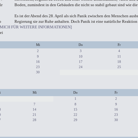
ir
Boden, zumindest in den Gebäuden die nicht so stabil gebaut sind wie die
Es ist der Abend des 28. April als sich Panik zwischen den Menschen ausb
o
Regierung sie zur Ruhe anhalten. Doch Panik ist eine natürliche Reaktio
 MICH FÜR WEITERE INFORMATIONEN]
ei
Mi
Do
Fr
2
3
4
9
10
11
16
17
18
23
24
25
30
i
Mi
Do
Fr
1
2
7
8
9
3
14
15
16
0
21
22
23
7
28
29
30