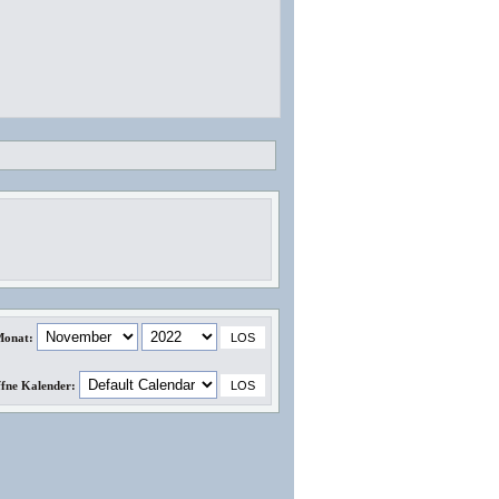
Monat:
fne Kalender: