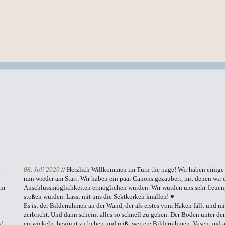
r
08. Juli 2020
// Herzlich Willkommen im Turn the page! Wir haben einige
nun wieder am Start. Wir haben ein paar Canons gezaubert, mit denen wir 
em
Anschlussmöglichkeiten ermöglichen würden. Wir würden uns sehr freuen, 
stoßen würden. Lasst mit uns die Sektkorken knallen! ♥
Es ist der Bilderrahmen an der Wand, der als erstes vom Haken fällt und m
zerbricht. Und dann scheint alles so schnell zu gehen. Der Boden unter d
y!
entwickeln, beginnt zu beben und reißt weitere Bilderrahmen, Vasen und al