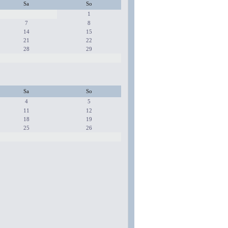
Sa
So
1
7
8
14
15
21
22
28
29
Sa
So
4
5
11
12
18
19
25
26