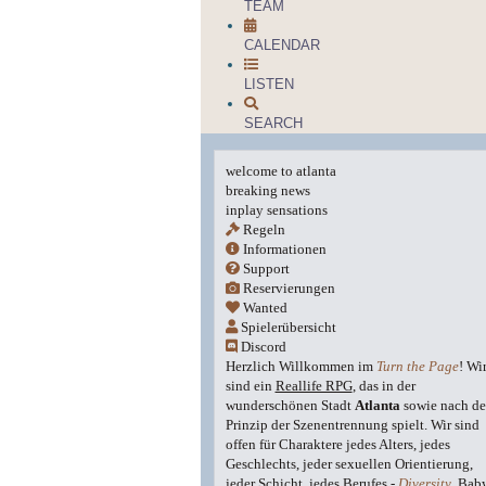
TEAM
CALENDAR
LISTEN
SEARCH
welcome to atlanta
breaking news
inplay sensations
Regeln
Informationen
Support
Reservierungen
Wanted
Spielerübersicht
Discord
Herzlich Willkommen im
Turn the Page
! Wi
sind ein
Reallife RPG
, das in der
wunderschönen Stadt
Atlanta
sowie nach d
Prinzip der Szenentrennung spielt. Wir sind
offen für Charaktere jedes Alters, jedes
Geschlechts, jeder sexuellen Orientierung,
jeder Schicht, jedes Berufes -
Diversity
, Bab