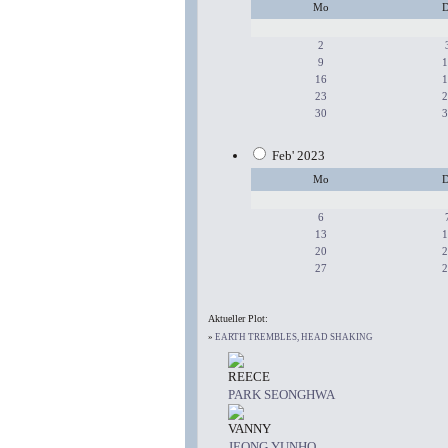
Mo
D
2
9
1
16
1
23
2
30
3
Feb' 2023
Mo
D
6
13
1
20
2
27
2
Aktueller Plot:
»
EARTH TREMBLES, HEAD SHAKING
REECE
PARK SEONGHWA
VANNY
JEONG YUNHO